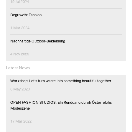
19 Jul 2024
Degrowth: Fashion
1 Mar 2024
Nachhaltige Outdoor-Bekleidung
4 Nov 2023
Latest News
Workshop: Let's turn waste into something beautiful together!
6 May 2023
OPEN FASHION STUDIOS: Ein Rundgang durch Österreichs
Modeszene
17 Mar 2022