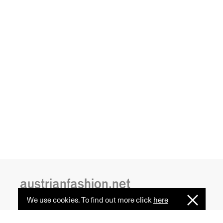
austrianfashion.net
We use cookies. To find out more click
here
I
Embracing curiosity, critical thinking,
Understan